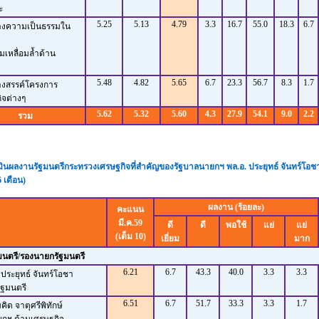
ะ
5.25
5.13
4.79
3.3
16.7
55.0
18.3
6.7
้างความเป็นธรรมใน
หลื่อมล้ำด้าน
5.48
4.82
5.65
6.7
23.3
56.7
8.3
1.7
างสรรค์โครงการ
จต่างๆ
5.62
5.32
5.60
4.3
27.9
54.1
9.0
2.2
รวม
มินผลงานรัฐมนตรีกระทรวงเศรษฐกิจที่สำคัญของรัฐบาลนายกฯ พล.อ. ประยุทธ์ จันทร์โอช
ดือน)
ผลงาน (ร้อยละ)
คะแนน
มี.ค.59
ดี
ดี
พอใช้
แย่
แย่
(เต็ม 10)
เยี่ยม
มาก
มนตรี/รองนายกรัฐมนตรี
6.21
6.7
43.3
40.0
3.3
3.3
 ประยุทธ์ จันทร์โอชา
ฐมนตรี
6.51
6.7
51.7
33.3
3.3
1.7
ิด จาตุศรีพิทักษ์