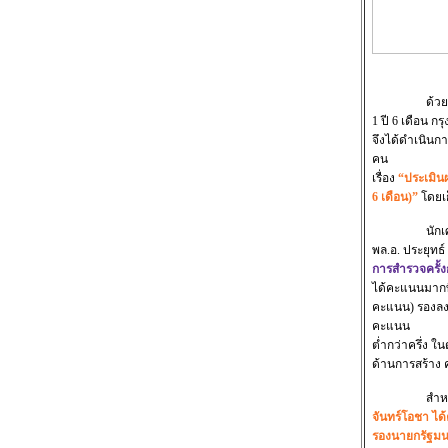
ด้วยรัฐบาล พ
1 ปี 6 เดือน 
จึงได้ดำเนินก
คน
เรื่อง
“ประเมินผ
6 เดือน)”
โดยเก
นักเศรษฐศา
พล.อ. ประยุทธ์
การสำรวจครั้งก
ได้คะแนนมากที
คะแนน) รองลงม
คะแนน
ต่ำกว่าครึ่ง
ด้านการสร้าง
สำหรับการป
จันทร์โอชา ได
รองนายกรัฐมนต