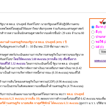
ล.อ. ประยุทธ์ จันทร์โอชา นายกรัฐมนตรีได้ปฏิบัติงานครบ
ดีมาก (5
กรุงเทพโพลล์โดยศูนย์วิจัยมหาวิทยาลัยกรุงเทพ ร่วมกับคณะเศรษฐศาสตร์
ดี (4)
ารสำรวจความเห็นนักเศรษฐศาสตร์จากองค์กรชั้นนำ 29 แห่ง จำนวน 60
ปานกลา
พอใช้ (2
ลงานด้านเศรษฐกิจของรัฐบาล พล.อ. ประยุทธ์ (ครบ 1 ปี
็บข้อมูลระหว่างวันที่ 3 – 10 มีนาคม 2559 ที่ผ่านมา พบว่า
แย่ (1)
สตร์ประเมินผลงานการบริหารเศรษฐกิจในภาพรวมของรัฐบาล
 จันทร์โอชา
โดยให้คะแนน 5.60 คะแนน (จากเต็ม 10) เพิ่มขึ้นจาก
ผลคะแน
่อนที่ได้ 5.32 คะแนน
โดยการประเมินครั้งนี้ รัฐบาล พล.อ. ประยุทธ์
่สุดในด้านการบริหารจัดการค่าเงินบาท/เสถียรภาพค่าเงินบาท (6.42
าเป็นด้านการบริหารจัดการหนี้สาธารณะ (6.16 คะแนน) ขณะที่ได้
 ในด้านการเติบโตของเศรษฐกิจในภาพรวม(GDP) (4.96 คะแนน) และ
 ความเป็นธรรมในสังคมลดความเหลื่อมล้ำด้านเศรษฐกิจ (4.79 คะแนน)
ระเมินผลงานนายกรัฐมนตรีโดยภาพรวม พบว่า
พล.อ. ประยุทธ์
้คะแนน 6.21 คะแนน (จากเต็ม 10)
ลดลงจากการสำรวจครั้งก่อนที่ได้ 6.42 คะแนน ขณะที
รีด้านเศรษฐกิจ นายสมคิด จาตุศรีพิทักษ์ ได้คะแนน 6.51 คะแนน
(สูงกว่า ม.ร.ว. ปรีดิยา