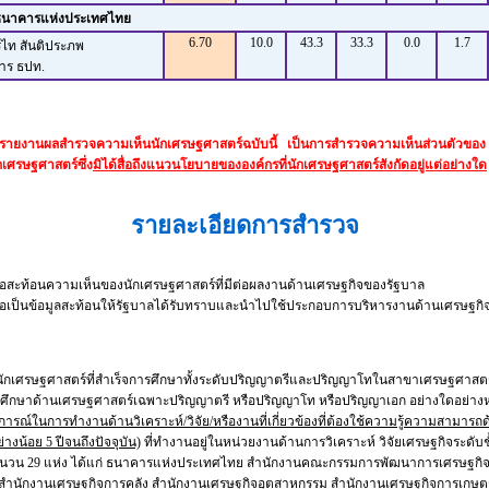
ารธนาคารแห่งประเทศไทย
6.70
10.0
43.3
33.3
0.0
1.7
ิรไท สันติประภพ
าร ธปท.
 รายงานผลสำรวจความเห็นนักเศรษฐศาสตร์ฉบับนี้ เป็นการสำรวจความเห็นส่วนตัวของ
ศาสตร์ซึ่ง
มิได้สื่อถึงแนวนโยบายขององค์กรที่นักเศรษฐศาสตร์สังกัดอยู่แต่อย่างใด
รายละเอียดการสำรวจ
อนความเห็นของนักเศรษฐศาสตร์ที่มีต่อผลงานด้านเศรษฐกิจของรัฐบาล
ข้อมูลสะท้อนให้รัฐบาลได้รับทราบและนำไปใช้ประกอบการบริหารงานด้านเศรษฐกิ
ศาสตร์ที่สำเร็จการศึกษาทั้งระดับปริญญาตรีและปริญญาโทในสาขาเศรษฐศาสตร
รศึกษาด้านเศรษฐศาสตร์เฉพาะปริญญาตรี หรือปริญญาโท หรือปริญญาเอก อย่างใดอย่างหน
ารณ์ในการทำงานด้านวิเคราะห์/วิจัย/หรืองานที่เกี่ยวข้องที่ต้องใช้ความรู้ความสามารถ
างน้อย 5 ปีจนถึงปัจจุบัน)
ที่ทำงานอยู่ในหน่วยงานด้านการวิเคราะห์ วิจัยเศรษฐกิจระดับช
นวน 29 แห่ง ได้แก่ ธนาคารแห่งประเทศไทย สำนักงานคณะกรรมการพัฒนาการเศรษฐกิ
 สำนักงานเศรษฐกิจการคลัง สำนักงานเศรษฐกิจอุตสาหกรรม สำนักงานเศรษฐกิจการเกษต