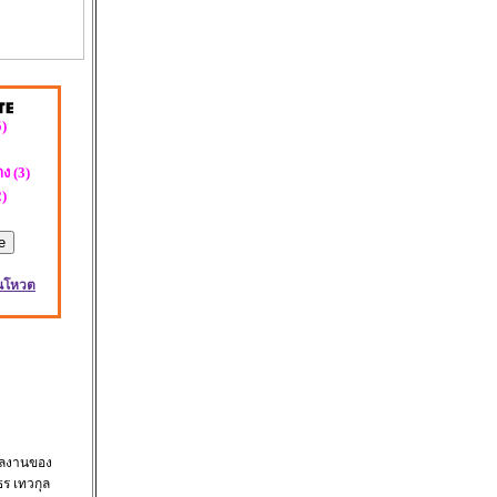
)
ง (3)
)
นโหวต
่ผลงานของ
ธร เทวกุล