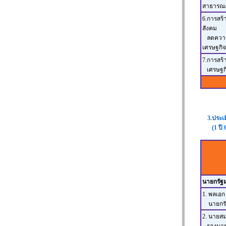
สาธารณ
6.การสร
สังคม
ลดความเ
เศรษฐกิจ
7.การสร้
เศรษฐกิ
3.ประเ
(1 ปี 6 เ
นายกรัฐ
1. พลเอก
นายกรั
2. นายสมค