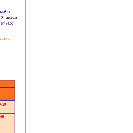
งเที่ยว
 6.21 คะแนน
รณ์ (4.57
คะแนน
.ค.59
.60