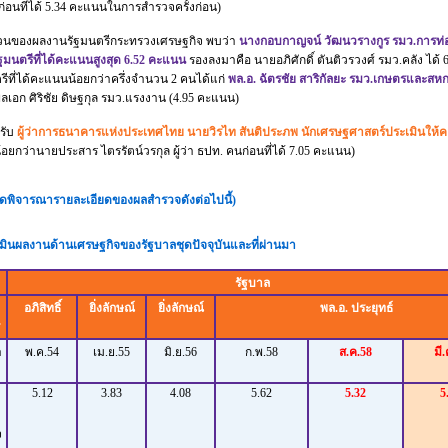
อนที่ได้ 5.34 คะแนนในการสำรวจครั้งก่อน)
ลงานรัฐมนตรีกระทรวงเศรษฐกิจ พบว่า
นางกอบกาญจน์ วัฒนวรางกูร รมว.การท่อ
ัฐมนตรีที่ได้คะแนนสูงสุด 6.52 คะแนน
รองลงมาคือ นายอภิศักดิ์ ตันติวรวงศ์ รมว.คลัง ได้
รีที่ได้คะแนนน้อยกว่าครึ่งจำนวน 2 คนได้แก่
พล.อ. ฉัตรชัย สาริกัลยะ รมว.เกษตรและสหก
เอก ศิริชัย ดิษฐกุล รมว.แรงงาน (4.95 คะแนน)
ับ
ผู้ว่าการธนาคารแห่งประเทศไทย นายวิรไท สันติประภพ นักเศรษฐศาสตร์ประเมินให้
้อยกว่านายประสาร ไตรรัตน์วรกุล ผู้ว่า ธปท. คนก่อนที่ได้ 7.05 คะแนน)
ดพิจารณารายละเอียดของผลสำรวจดังต่อไปนี้)
เมินผลงานด้านเศรษฐกิจของรัฐบาลชุดปัจจุบันและที่ผ่านมา
รัฐบาล
อภิสิทธิ์
ยิ่งลักษณ์
ยิ่งลักษณ์
พล.อ. ประยุทธ์
า
พ.ค.54
เม.ย.55
มิ.ย.56
ก.พ.58
ส.ค.58
มี
5.12
3.83
4.08
5.62
5.32
5
จ