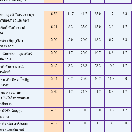
ฯ ด้านเศรษฐกิจ
6.52
11.7
41.7
35.0
1.7
3.3
อบกาญจน์ วัฒนวรางกูร
ท่องเที่ยวและกีฬา
6.21
8.3
35.0
45.0
3.3
1.7
ศักดิ์ ตันติวรวงศ์
ัง
5.50
5.0
20.0
48.3
6.7
3.3
รชกา สีบุญเรือง
ตสาหกรรม
5.50
1.7
25.0
46.7
8.3
1.7
 อนันตพร กาญจนรัตน์
ังงาน
5.45
3.3
23.3
53.3
10.0
1.7
ิรดี ตันตราภรณ์
ณิชย์
5.44
6.7
25.0
46.7
11.7
5.0
คม เติมพิทยาไพสิฐ
มนาคม
5.39
1.7
21.7
51.7
8.3
1.7
ุตตม สาวนายน
คโนโลยีสารสนเทศ
ื่อสาร
4.95
1.7
10.0
55.0
11.7
1.7
 ศิริชัย ดิษฐกุล
งงาน
4.57
1.7
10.0
51.7
18.3
5.0
 ฉัตรชัย สาริกัลยะ
ษตรและสหกรณ์