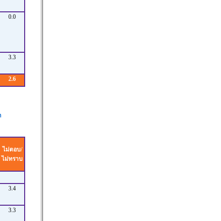
0.0
3.3
2.6
า
ไม่ตอบ/
ไม่ทราบ
3.4
3.3