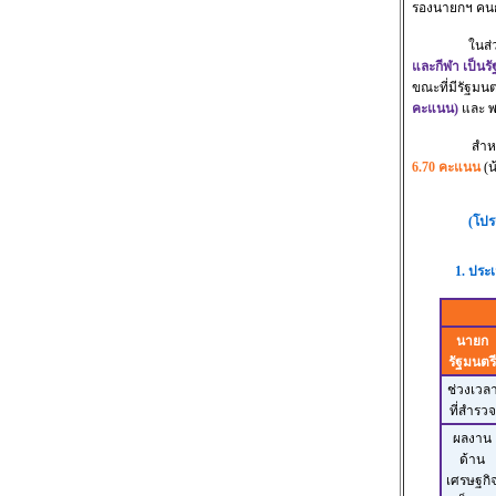
รองนายกฯ คนก่
ในส่วนของผ
และกีฬา เป็นร
ขณะที่มีรัฐมนต
คะแนน)
และ พล
สำหร
6.70 คะแนน
(น
(โปร
1. ประ
นายก
รัฐมนตรี
ช่วงเวล
ที่สำรวจ
ผลงาน
ด้าน
เศรษฐกิ