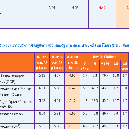
-
-
3.66
6.62
6.42
6
ก
มินผลงานการบริหารเศรษฐกิจภาพรวมของรัฐบาล พล.อ. ประยุทธ์ จันทร์โอชา (1 ปี 6 เดือน
ผลงาน (ร้อยละ)
คะแนน
คะแนน
คะแนน
ก.พ. 58
ส.ค. 58
ส.ค. 58
ดี
ดี
พอใช้
แย่
แย่
(เต็ม 10)
(เต็ม 10)
(เต็ม 10)
เยี่ยม
มาก
5.19
4.57
4.96
1.7
8.3
76.7
10.0
1.7
ิบโตของเศรษฐกิจ
วม(GDP)
6.51
5.98
6.42
5.0
46.7
43.3
1.7
0.0
หารจัดการค่าเงินบาท
ภาพค่าเงินบาท
5.23
4.91
5.17
1.7
23.3
55.0
16.7
1.7
ปัญหา/ดูแลเสถียรภาพ
าสินค้า
6.04
5.91
6.06
5.0
40.0
46.7
5.0
1.7
ิหารจัดการราคา
5.63
5.88
6.16
6.7
36.7
45.0
3.3
1.7
หารจัดการหนี้