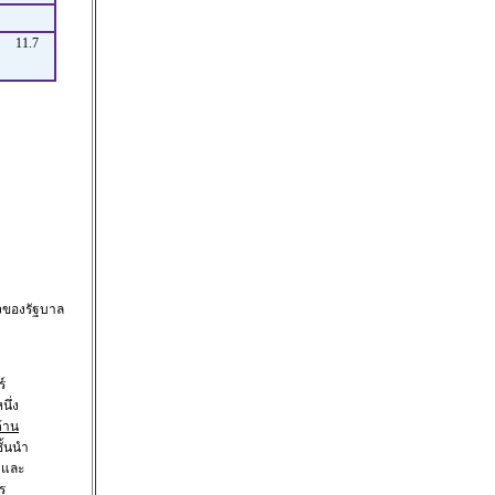
11.7
จของรัฐบาล
์
ึ่ง
ด้าน
ั้นนำ
จและ
ร