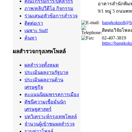
คณะกรรมการ/บุคลากร
อาคารสำนักพิมพ์ 
ภาพ/คลิปวีดีโอ กิจกรรม
9/1 หมู่ 5 ถนนพ
ร่วมเสนอหัวข้อการสำรวจ
bangkokpoll@bu
ติดต่อเรา
ติดต่อวิจัยโพลล
เฉพาะ Staff
02-407-3819
ค้นหา
https://bangkokp
ผลสำรวจกรุงเทพโพลล์
ผลสำรวจทั้งหมด
ประเมินผลงานรัฐบาล
ประเมินผลงานด้าน
เศรษฐกิจ
คะแนนนิยมพรรคการเมือง
ดัชนีความเชื่อมั่นนัก
เศรษฐศาสตร์
บทวิเคราะห์กรุงเทพโพลล์
จำนวนผู้เข้าชมผลสำรวจ
รวมข่าวโพลล์