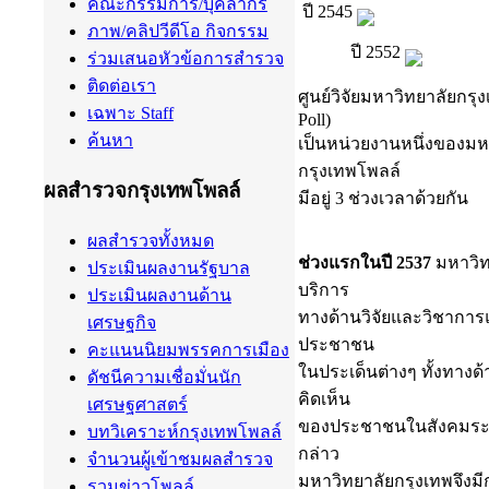
คณะกรรมการ/บุคลากร
ปี 2545
ภาพ/คลิปวีดีโอ กิจกรรม
ปี 2552
ร่วมเสนอหัวข้อการสำรวจ
ติดต่อเรา
ศูนย์วิจัยมหาวิทยาลัยกรุ
เฉพาะ Staff
Poll)
ค้นหา
เป็นหน่วยงานหนึ่งของมห
กรุงเทพโพลล์
ผลสำรวจกรุงเทพโพลล์
มีอยู่ 3 ช่วงเวลาด้วยกัน
ผลสำรวจทั้งหมด
ช่วงแรกในปี 2537
มหาวิท
ประเมินผลงานรัฐบาล
บริการ
ประเมินผลงานด้าน
ทางด้านวิจัยและวิชาการ
เศรษฐกิจ
ประชาชน
คะแนนนิยมพรรคการเมือง
ในประเด็นต่างๆ ทั้งทาง
ดัชนีความเชื่อมั่นนัก
คิดเห็น
เศรษฐศาสตร์
ของประชาชนในสังคมระบอบ
บทวิเคราะห์กรุงเทพโพลล์
กล่าว
จำนวนผู้เข้าชมผลสำรวจ
มหาวิทยาลัยกรุงเทพจึงมีกา
รวมข่าวโพลล์