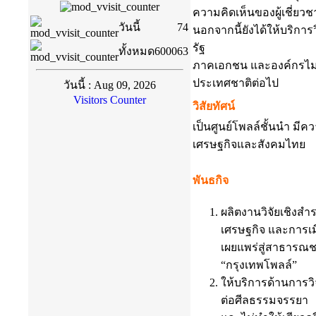
ความคิดเห็นของผู้เชี่ยว
วันนี้
74
นอกจากนี้ยังได้ให้บริกา
รัฐ
ทั้งหมด
600063
ภาคเอกชน และองค์กรไม่
ประเทศชาติต่อไป
วันนี้ : Aug 09, 2026
Visitors Counter
วิสัยทัศน์
เป็นศูนย์โพลล์ชั้นนำ มีค
เศรษฐกิจและสังคมไทย
พันธกิจ
ผลิตงานวิจัยเชิงสำ
เศรษฐกิจ และการเม
เผยแพร่สู่สาธารณชน
“กรุงเทพโพลล์”
ให้บริการด้านการว
ต่อศีลธรรมจรรยา