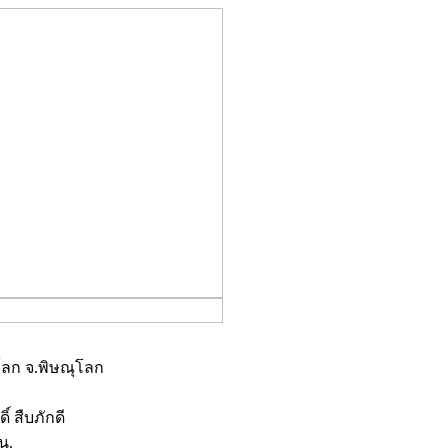
โลก จ.พิษณุโลก
 สืบภักดี
น.